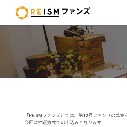
コ
ン
テ
ン
ツ
へ
ス
キ
ッ
プ
「REISMファンズ」では、第12号ファンドの募集
今回は抽選方式での申込みとなります